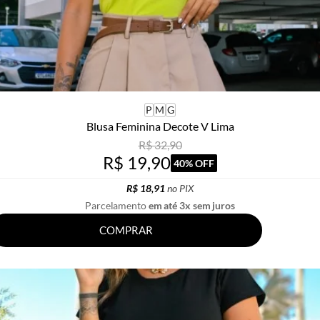
P
M
G
Blusa Feminina Decote V Lima
R$ 32,90
R$ 19,90
40% OFF
R$ 18,91
no PIX
Parcelamento
em até 3x sem juros
COMPRAR