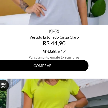
P
M
G
Vestido Estonado Cinza Claro
R$ 44,90
R$ 42,66
no PIX
Parcelamento
em até 3x sem juros
COMPRAR
40%
OFF