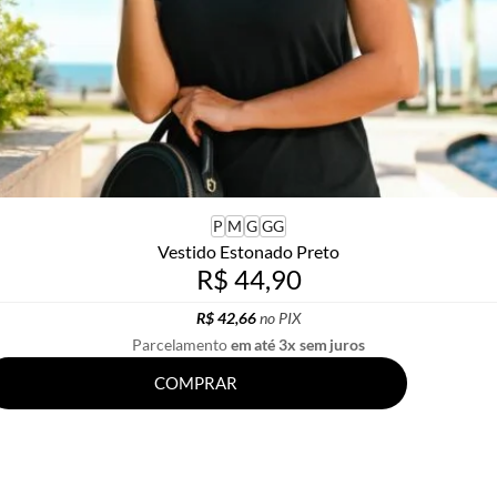
P
M
G
GG
Vestido Estonado Preto
R$ 44,90
R$ 42,66
no PIX
Parcelamento
em até 3x sem juros
COMPRAR