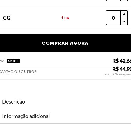
+
GG
1 un.
-
COMPRAR AGORA
R$ 42,6
PIX
5% OFF
R$ 44,9
CARTÃO OU OUTROS
em até 3x sem juro
Descrição
Informação adicional