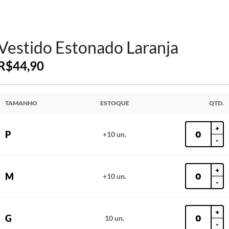
Vestido Estonado Laranja
R$
44,90
TAMANHO
ESTOQUE
QTD.
+
P
+10 un.
-
+
M
+10 un.
-
+
G
10 un.
-