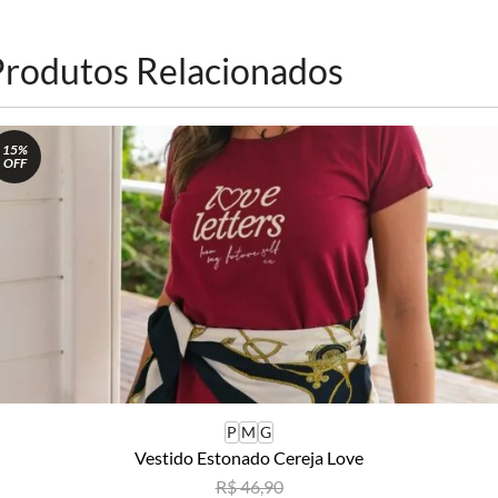
Produtos Relacionados
15%
OFF
P
M
G
Vestido Estonado Cereja Love
R$ 46,90