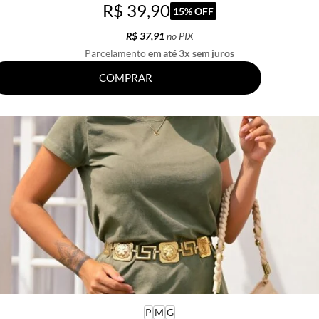
R$ 39,90
15% OFF
R$ 37,91
no PIX
Parcelamento
em até 3x sem juros
COMPRAR
P
M
G