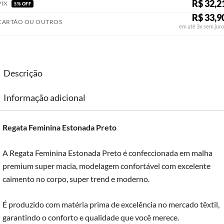
R$ 32,2
PIX
5% OFF
R$ 33,9
CARTÃO OU OUTROS
em até 3x sem juro
Descrição
Informação adicional
Regata Feminina Estonada Preto
A Regata Feminina Estonada Preto é confeccionada em malha
premium super macia, modelagem confortável com excelente
caimento no corpo, super trend e moderno.
É produzido com matéria prima de excelência no mercado têxtil,
garantindo o conforto e qualidade que você merece.