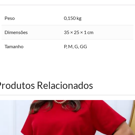
Peso
0,150 kg
Dimensões
35 × 25 × 1 cm
Tamanho
P
,
M
,
G
,
GG
Produtos Relacionados