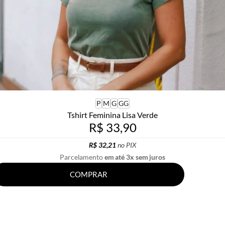
P
M
G
GG
Tshirt Feminina Lisa Verde
R$ 33,90
R$ 32,21
no PIX
Parcelamento
em até 3x sem juros
COMPRAR