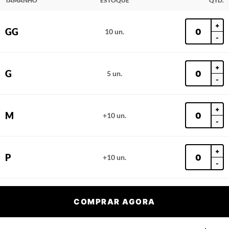
TAMANHO
ESTOQUE
QTD.
+
GG
10 un.
-
+
G
5 un.
-
+
M
+10 un.
-
+
P
+10 un.
-
COMPRAR AGORA