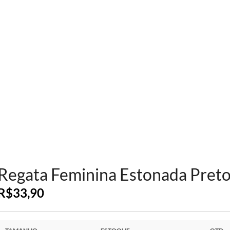
Regata Feminina Estonada Pret
R$
33,90