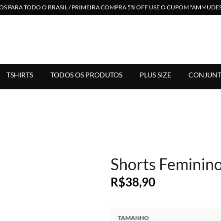
S PARA TODO O BRASIL / PRIMEIRA COMPRA 5% OFF USE O CUPOM "AMMUD
 em Moda Feminina. Suporte Via Whats. Enviamos para Todo Bras
TSHIRTS
TODOS OS PRODUTOS
PLUS SIZE
CONJUNT
Shorts Feminin
R$
38,90
TAMANHO