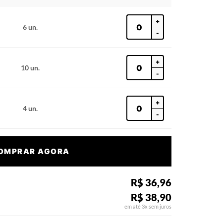
+
6 un.
-
+
10 un.
-
+
4 un.
-
OMPRAR AGORA
R$ 36,96
R$ 38,90
em até 3x sem juros