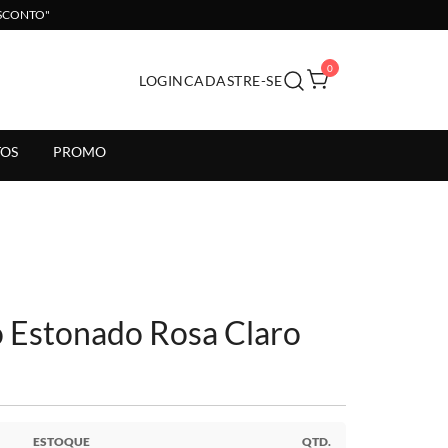
ESCONTO"
0
LOGIN
CADASTRE-SE
il.
OS
PROMO
o Estonado Rosa Claro
ESTOQUE
QTD.