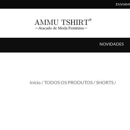
ENVIAMO
Compre no Atacado com Preço Direto de Fábrica
AMMU TSHIRT
NOVIDADES
Início
/
TODOS OS PRODUTOS
/
SHORTS
/