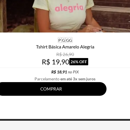
P
G
GG
Tshirt Básica Amarelo Alegria
R$ 26,90
R$ 19,90
26% OFF
R$ 18,91
no PIX
Parcelamento
em até 3x sem juros
COMPRAR