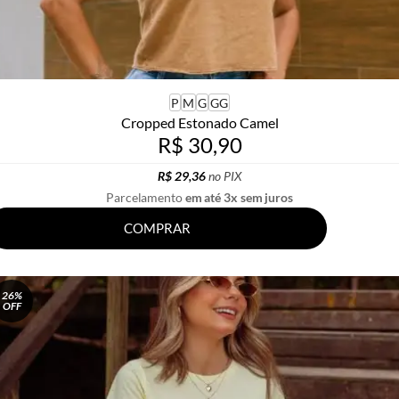
P
M
G
GG
Cropped Estonado Camel
R$ 30,90
R$ 29,36
no PIX
Parcelamento
em até 3x sem juros
COMPRAR
26%
OFF