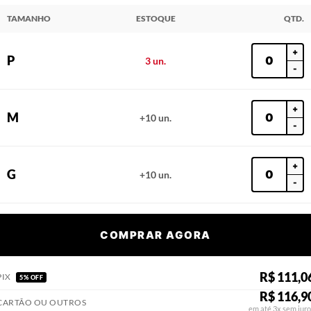
TAMANHO
ESTOQUE
QTD.
+
P
3 un.
-
+
M
+10 un.
-
+
G
+10 un.
-
COMPRAR AGORA
R$ 111,0
PIX
5% OFF
R$ 116,9
CARTÃO OU OUTROS
em até 3x sem juro