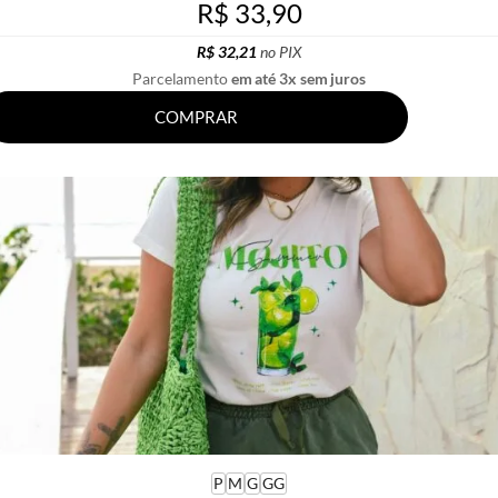
R$ 33,90
R$ 32,21
no PIX
Parcelamento
em até 3x sem juros
COMPRAR
P
M
G
GG