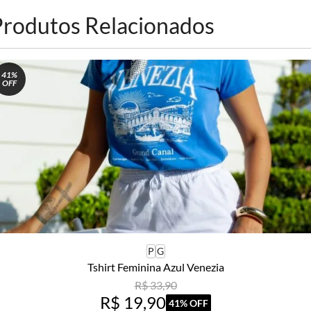
Produtos Relacionados
41%
OFF
P
G
Tshirt Feminina Azul Venezia
R$ 33,90
R$ 19,90
41% OFF