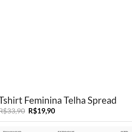
Tshirt Feminina Telha Spread
R$
33,90
R$
19,90