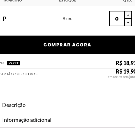
TAMANHO
ESTOQUE
QTD.
+
P
5 un.
-
COMPRAR AGORA
R$ 18,9
PIX
5% OFF
R$ 19,9
CARTÃO OU OUTROS
em até 3x sem juro
Descrição
Informação adicional