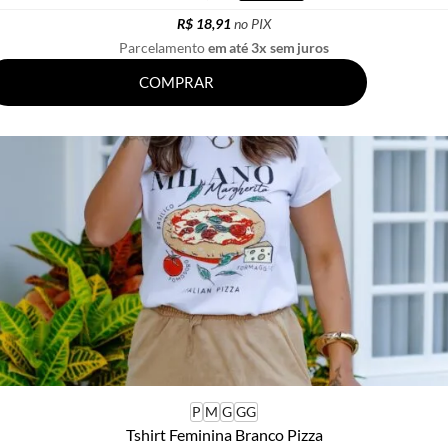
R$ 18,91
no PIX
Parcelamento
em até 3x sem juros
COMPRAR
P
M
G
GG
Tshirt Feminina Branco Pizza