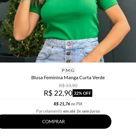
P
M
G
Blusa Feminina Manga Curta Verde
R$ 33,90
R$ 22,90
32% OFF
R$ 21,76
no PIX
Parcelamento
em até 3x sem juros
COMPRAR