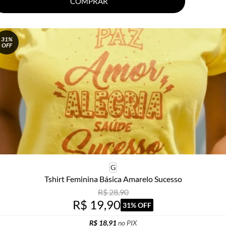
COMPRAR
31%
OFF
G
Tshirt Feminina Básica Amarelo Sucesso
R$ 28,90
R$ 19,90
31% OFF
R$ 18,91
no PIX