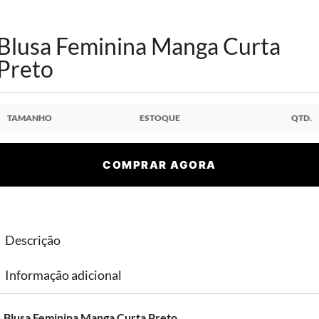
Blusa Feminina Manga Curta
Preto
TAMANHO
ESTOQUE
QTD.
COMPRAR AGORA
Descrição
Informação adicional
Blusa Feminina Manga Curta Preto