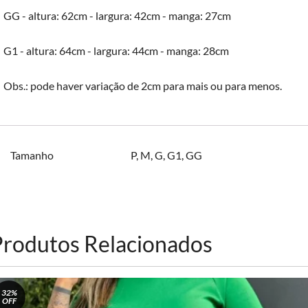
GG - altura: 62cm - largura: 42cm - manga: 27cm
G1 - altura: 64cm - largura: 44cm - manga: 28cm
Obs.: pode haver variação de 2cm para mais ou para menos.
Tamanho
P
,
M
,
G
,
G1
,
GG
Produtos Relacionados
32%
OFF