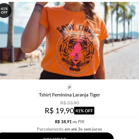
41%
OFF
P
Tshirt Feminina Laranja Tiger
R$ 33,90
R$ 19,90
41% OFF
R$ 18,91
no PIX
Parcelamento
em até 3x sem juros