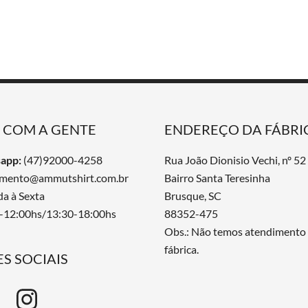
E COM A GENTE
ENDEREÇO DA FÁBRI
app:
(47)92000-4258
Rua João Dionisio Vechi, nº 52
imento@ammutshirt.com.br
Bairro Santa Teresinha
a à Sexta
Brusque, SC
-12:00hs/13:30-18:00hs
88352-475
Obs.: Não temos atendimento
fábrica.
S SOCIAIS