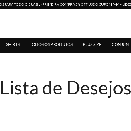
S PARA TODO O BRASIL / PRIMEIRA COMPRA 5% OFF USE O CUPOM "AMMUD
 em Moda Feminina. Suporte Via Whats. Enviamos para Todo Bras
TSHIRTS
TODOS OS PRODUTOS
PLUS SIZE
CONJUNT
Lista de Desejo