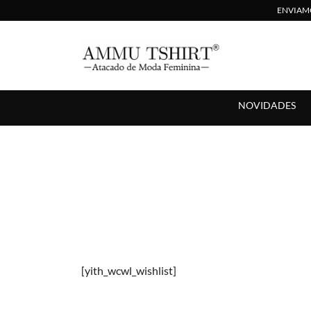
ENVIAMO
Compre no Atacado com Preço Direto de Fábrica
AMMU TSHIRT
NOVIDADES
[yith_wcwl_wishlist]