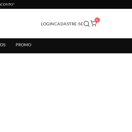
ESCONTO"
0
LOGIN
CADASTRE-SE
il.
OS
PROMO
s