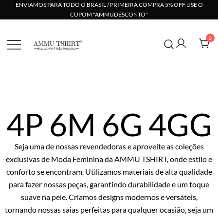
ENVIAMOS PARA TODO O BRASIL / PRIMEIRA COMPRA 5% OFF USE O
CUPOM "AMMUDESCONTO"
0
Compre no Atacado com Preço Direto de Fábrica em
AMMU TSHIRT
Moda Feminina. Suporte Via Whats. Enviamos para
Todo Brasil.
4P 6M 6G 4GG
Seja uma de nossas revendedoras e aproveite as coleções
exclusivas de Moda Feminina da AMMU TSHIRT, onde estilo e
conforto se encontram. Utilizamos materiais de alta qualidade
para fazer nossas peças, garantindo durabilidade e um toque
suave na pele. Criamos designs modernos e versáteis,
tornando nossas saias perfeitas para qualquer ocasião, seja um