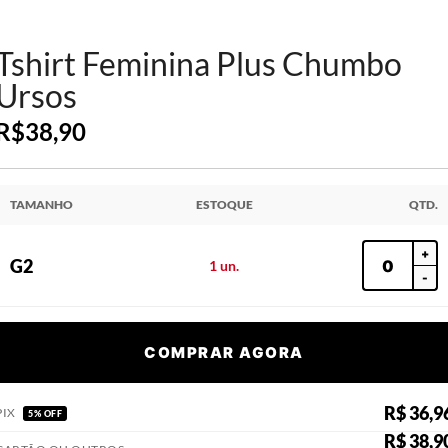
Tshirt Feminina Plus Chumbo
Ursos
R$
38,90
TAMANHO
ESTOQUE
QTD.
+
G2
1 un.
-
COMPRAR AGORA
R$ 36,9
PIX
5% OFF
R$ 38,9