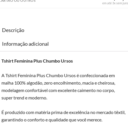
CARTÃO OU OUTROS
em até 3x sem juro
Descrição
Informação adicional
Tshirt Feminina Plus Chumbo Ursos
A Tshirt Feminina Plus Chumbo Ursos é confeccionada em
malha 100% algodão, zero encolhimento, macia e cheirosa,
modelagem confortável com excelente caimento no corpo,
super trend e moderno.
É produzido com matéria prima de excelência no mercado têxtil,
garantindo o conforto e qualidade que você merece.