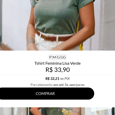
P
M
G
GG
Tshirt Feminina Lisa Verde
R$ 33,90
R$ 32,21
no PIX
Parcelamento
em até 3x sem juros
COMPRAR