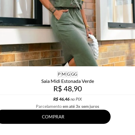
P
M
G
GG
Saia Midi Estonada Verde
R$ 48,90
R$ 46,46
no PIX
Parcelamento
em até 3x sem juros
COMPRAR