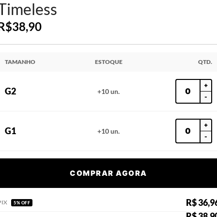
Timeless
R$
38,90
TAMANHO
ESTOQUE
QTD.
+
G2
+10 un.
-
+
G1
+10 un.
-
COMPRAR AGORA
R$ 36,9
PIX
5% OFF
R$ 38,9