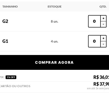
TAMANHO
ESTOQUE
QTD.
+
G2
8 un.
-
+
G1
4 un.
-
COMPRAR AGORA
R$ 36,0
PIX
5% OFF
R$ 37,9
CARTÃO OU OUTROS
em até 3x sem juro