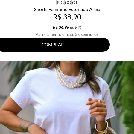
P
G
GG
G1
Shorts Feminino Estonado Areia
R$ 38,90
R$ 36,96
no PIX
Parcelamento
em até 3x sem juros
COMPRAR