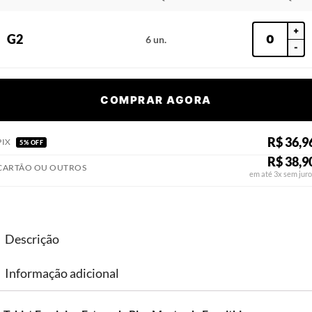
+
G2
6 un.
-
COMPRAR AGORA
R$ 36,9
PIX
5% OFF
R$ 38,9
CARTÃO OU OUTROS
em até 3x sem juro
Descrição
Informação adicional