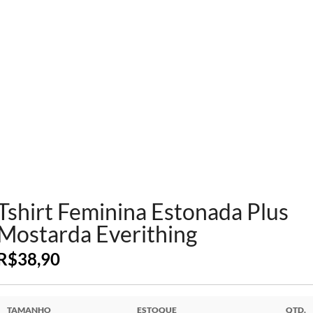
Tshirt Feminina Estonada Plus
Mostarda Everithing
R$
38,90
TAMANHO
ESTOQUE
QTD.