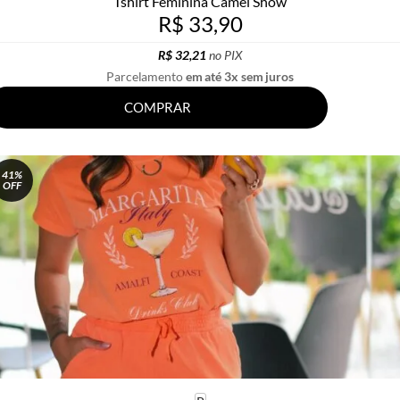
Tshirt Feminina Camel Show
R$ 33,90
R$ 32,21
no PIX
Parcelamento
em até 3x sem juros
COMPRAR
41%
OFF