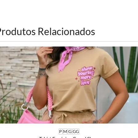
Produtos Relacionados
P
M
G
GG