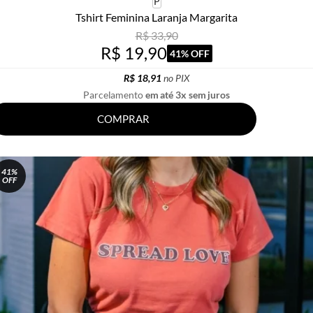
P
Tshirt Feminina Laranja Margarita
R$ 33,90
R$ 19,90
41% OFF
R$ 18,91
no PIX
Parcelamento
em até 3x sem juros
COMPRAR
41%
OFF