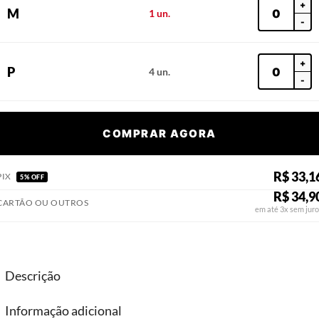
+
M
1 un.
-
+
P
4 un.
-
COMPRAR AGORA
R$ 33,1
PIX
5% OFF
R$ 34,9
CARTÃO OU OUTROS
em até 3x sem juro
Descrição
Informação adicional