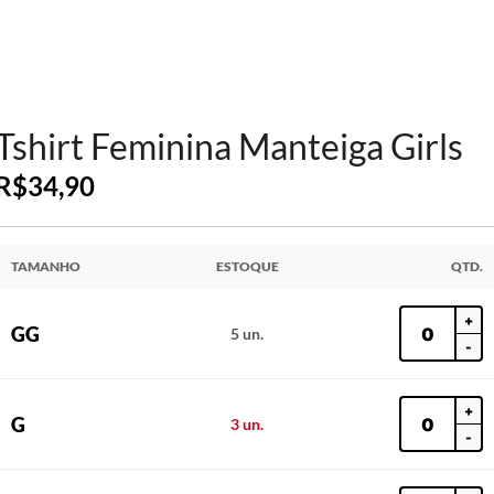
Tshirt Feminina Manteiga Girls
R$
34,90
TAMANHO
ESTOQUE
QTD.
+
GG
5 un.
-
+
G
3 un.
-