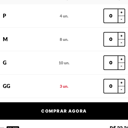
+
P
4 un.
-
+
M
8 un.
-
+
G
10 un.
-
+
GG
3 un.
-
COMPRAR AGORA