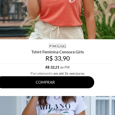
P
M
G
GG
Tshirt Feminina Cenoura Girls
R$ 33,90
R$ 32,21
no PIX
Parcelamento
em até 3x sem juros
COMPRAR