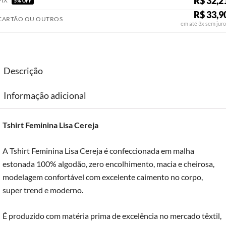
R$ 32,2
PIX
5% OFF
R$ 33,9
CARTÃO OU OUTROS
em até 3x sem juro
Descrição
Informação adicional
Tshirt Feminina Lisa Cereja
A Tshirt Feminina Lisa Cereja é confeccionada em malha
estonada 100% algodão, zero encolhimento, macia e cheirosa,
modelagem confortável com excelente caimento no corpo,
super trend e moderno.
É produzido com matéria prima de excelência no mercado têxtil,