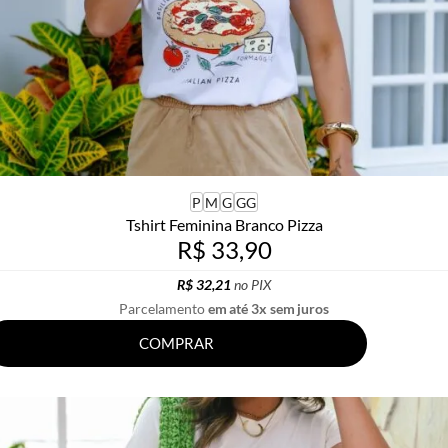
P
M
G
GG
Tshirt Feminina Branco Pizza
R$ 33,90
R$ 32,21
no PIX
Parcelamento
em até 3x sem juros
COMPRAR