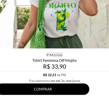
P
M
G
GG
Tshirt Feminina Off Mojito
R$ 33,90
R$ 32,21
no PIX
Parcelamento
em até 3x sem juros
COMPRAR