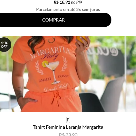
R$ 18,91
no PIX
Parcelamento
em até 3x sem juros
COMPRAR
41%
OFF
P
Tshirt Feminina Laranja Margarita
R$ 33,90