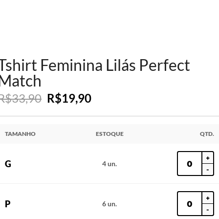
Tshirt Feminina Lilás Perfect
Match
R$
33,90
R$
19,90
TAMANHO
ESTOQUE
QTD.
+
G
4 un.
-
+
P
6 un.
-