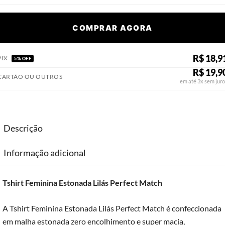
COMPRAR AGORA
R$ 18,9
PIX
5% OFF
R$ 19,9
CARTÃO OU OUTROS
em até 3x sem juro
Descrição
Informação adicional
Tshirt Feminina Estonada Lilás Perfect Match
A Tshirt Feminina Estonada Lilás Perfect Match é confeccionada
em malha estonada zero encolhimento e super macia,