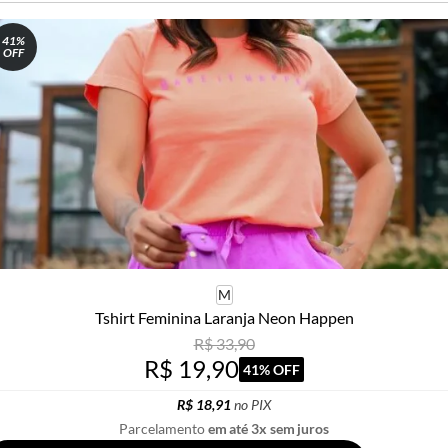
41%
OFF
M
Tshirt Feminina Laranja Neon Happen
R$ 33,90
R$ 19,90
41% OFF
R$ 18,91
no PIX
Parcelamento
em até 3x sem juros