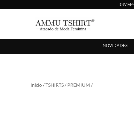
ENVIAMO
Compre no Atacado com Preço Direto de Fábrica
AMMU TSHIRT
NOVIDADES
Início
/
TSHIRTS
/
PREMIUM
/