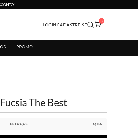
ESCONTO"
0
LOGIN
CADASTRE-SE
il.
OS
PROMO
 Fucsia The Best
ESTOQUE
QTD.