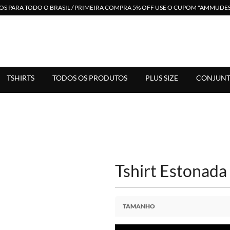
S PARA TODO O BRASIL / PRIMEIRA COMPRA 5% OFF USE O CUPOM "AMMUD
 em Moda Feminina. Suporte Via Whats. Enviamos para Todo Bras
TSHIRTS
TODOS OS PRODUTOS
PLUS SIZE
CONJUNT
Tshirt Estonada
TAMANHO