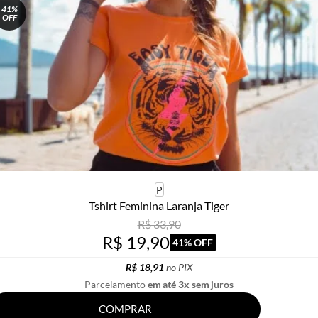
41%
OFF
P
Tshirt Feminina Laranja Tiger
R$ 33,90
R$ 19,90
41% OFF
R$ 18,91
no PIX
Parcelamento
em até 3x sem juros
COMPRAR