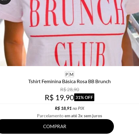
P
M
Tshirt Feminina Básica Rosa BB Brunch
R$ 28,90
R$ 19,90
31% OFF
R$ 18,91
no PIX
Parcelamento
em até 3x sem juros
COMPRAR