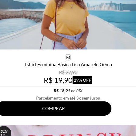
M
Tshirt Feminina Básica Lisa Amarelo Gema
R$ 27,90
R$ 19,90
29% OFF
R$ 18,91
no PIX
Parcelamento
em até 3x sem juros
COMPRAR
31%
OFF