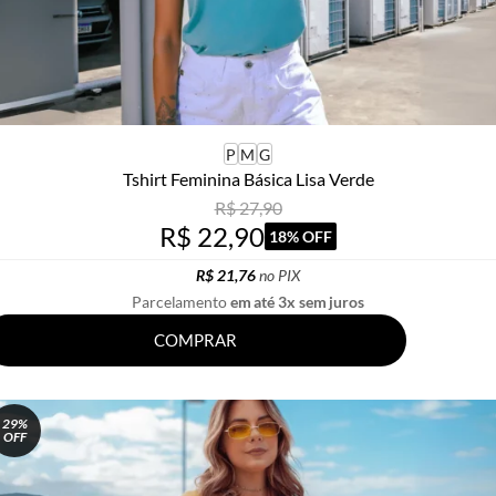
P
M
G
Tshirt Feminina Básica Lisa Verde
R$ 27,90
R$ 22,90
18% OFF
R$ 21,76
no PIX
Parcelamento
em até 3x sem juros
COMPRAR
29%
OFF