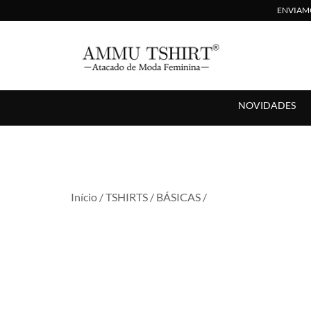
ENVIAMO
Compre no Atacado com Preço Direto de Fábrica
AMMU TSHIRT
NOVIDADES
Início
/
TSHIRTS
/
BÁSICAS
/