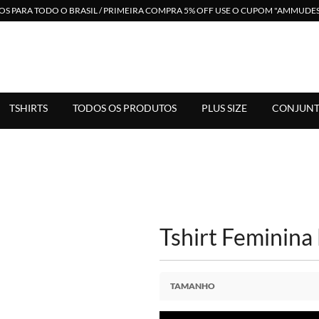
S PARA TODO O BRASIL / PRIMEIRA COMPRA 5% OFF USE O CUPOM "AMMUD
 em Moda Feminina. Suporte Via Whats. Enviamos para Todo Bras
TSHIRTS
TODOS OS PRODUTOS
PLUS SIZE
CONJUNT
Tshirt Feminina
TAMANHO