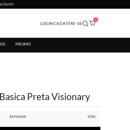
ESCONTO"
0
LOGIN
CADASTRE-SE
il.
OS
PROMO
 Basica Preta Visionary
ESTOQUE
QTD.