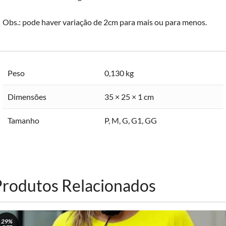
Obs.: pode haver variação de 2cm para mais ou para menos.
Peso
0,130 kg
Dimensões
35 × 25 × 1 cm
Tamanho
P
,
M
,
G
,
G1
,
GG
Produtos Relacionados
29%