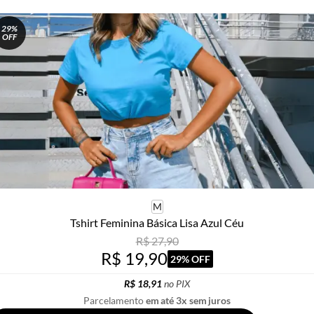
29%
OFF
M
Tshirt Feminina Básica Lisa Azul Céu
R$ 27,90
R$ 19,90
29% OFF
R$ 18,91
no PIX
Parcelamento
em até 3x sem juros