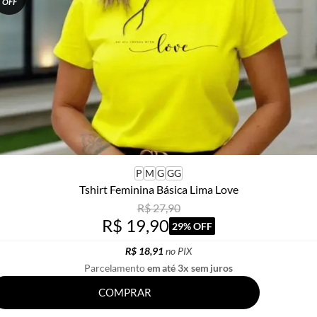
OFF
P
M
G
GG
Tshirt Feminina Básica Lima Love
R$ 27,90
R$ 19,90
29% OFF
R$ 18,91
no PIX
Parcelamento
em até 3x sem juros
COMPRAR