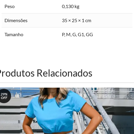
Peso
0,130 kg
Dimensões
35 × 25 × 1 cm
Tamanho
P
,
M
,
G
,
G1
,
GG
Produtos Relacionados
29%
OFF