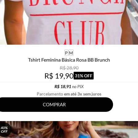
P
M
Tshirt Feminina Básica Rosa BB Brunch
R$ 28,90
R$ 19,90
31% OFF
R$ 18,91
no PIX
Parcelamento
em até 3x sem juros
COMPRAR
40%
OFF