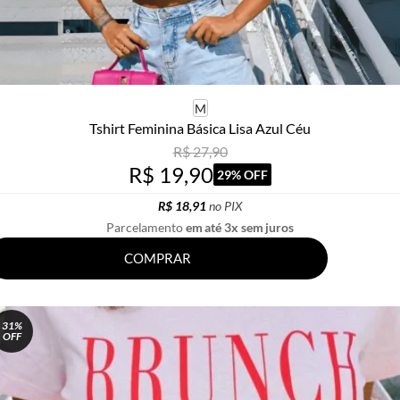
M
Tshirt Feminina Básica Lisa Azul Céu
R$ 27,90
R$ 19,90
29% OFF
R$ 18,91
no PIX
Parcelamento
em até 3x sem juros
COMPRAR
31%
OFF