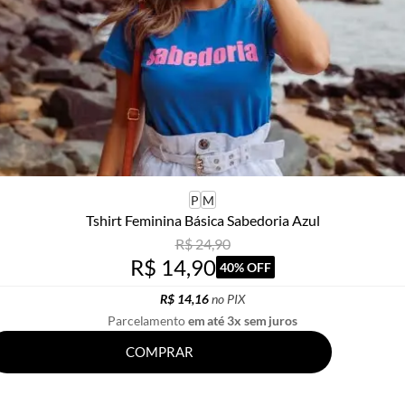
P
M
Tshirt Feminina Básica Sabedoria Azul
R$ 24,90
R$ 14,90
40% OFF
R$ 14,16
no PIX
Parcelamento
em até 3x sem juros
COMPRAR