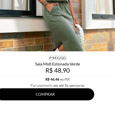
P
M
G
GG
Saia Midi Estonada Verde
R$ 48,90
R$ 46,46
no PIX
Parcelamento
em até 3x sem juros
COMPRAR