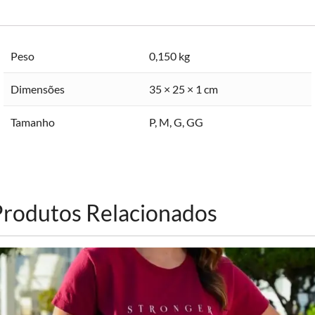
Peso
0,150 kg
Dimensões
35 × 25 × 1 cm
Tamanho
P
,
M
,
G
,
GG
Produtos Relacionados