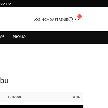
ESCONTO"
0
LOGIN
CADASTRE-SE
il.
OS
PROMO
ibu
ESTOQUE
QTD.