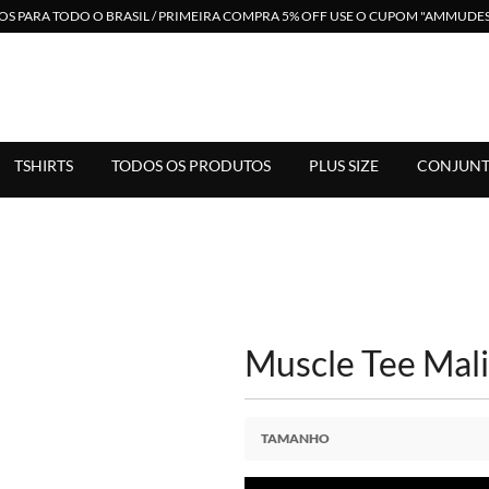
S PARA TODO O BRASIL / PRIMEIRA COMPRA 5% OFF USE O CUPOM "AMMUD
 em Moda Feminina. Suporte Via Whats. Enviamos para Todo Bras
TSHIRTS
TODOS OS PRODUTOS
PLUS SIZE
CONJUNT
Muscle Tee Mal
TAMANHO