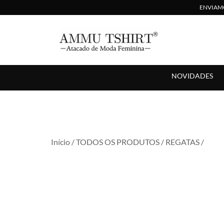
ENVIAMO
Compre no Atacado com Preço Direto de Fábrica
AMMU TSHIRT
NOVIDADES
Início
/
TODOS OS PRODUTOS
/
REGATAS
/