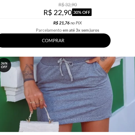
R$ 32,90
R$ 22,90
30% OFF
R$ 21,76
no PIX
Parcelamento
em até 3x sem juros
COMPRAR
36%
OFF