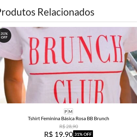
Produtos Relacionados
31%
OFF
P
M
Tshirt Feminina Básica Rosa BB Brunch
R$ 28,90
R$ 19,90
31% OFF