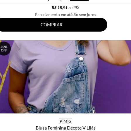
R$ 18,91
no PIX
Parcelamento
em até 3x sem juros
COMPRAR
30%
OFF
P
M
G
Blusa Feminina Decote V Lilás