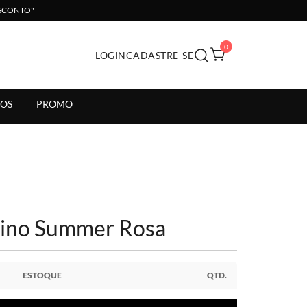
ESCONTO"
0
LOGIN
CADASTRE-SE
il.
OS
PROMO
nino Summer Rosa
ESTOQUE
QTD.