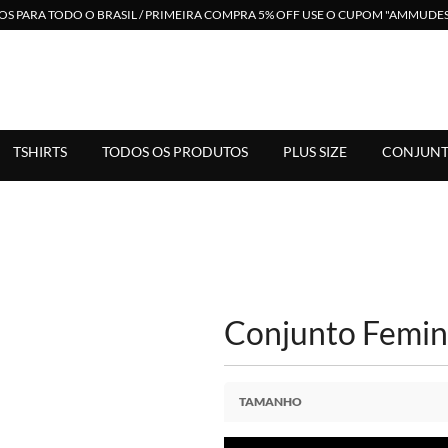
S PARA TODO O BRASIL / PRIMEIRA COMPRA 5% OFF USE O CUPOM "AMMUD
 em Moda Feminina. Suporte Via Whats. Enviamos para Todo Bras
TSHIRTS
TODOS OS PRODUTOS
PLUS SIZE
CONJUNT
Conjunto Femi
TAMANHO