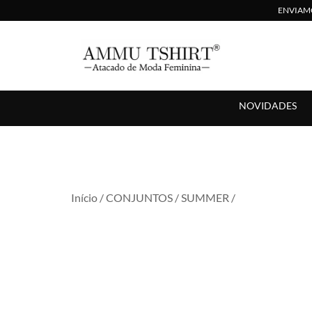
ENVIAMO
Compre no Atacado com Preço Direto de Fábrica
AMMU TSHIRT
NOVIDADES
Início
/
CONJUNTOS
/
SUMMER
/