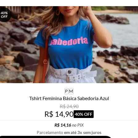
40%
OFF
P
M
Tshirt Feminina Básica Sabedoria Azul
R$ 24,90
R$ 14,90
40% OFF
R$ 14,16
no PIX
Parcelamento
em até 3x sem juros