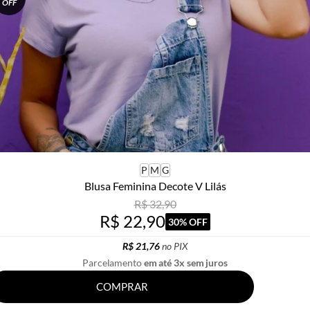
OFF
P
M
G
Blusa Feminina Decote V Lilás
R$ 32,90
R$ 22,90
30% OFF
R$ 21,76
no PIX
Parcelamento
em até 3x sem juros
COMPRAR