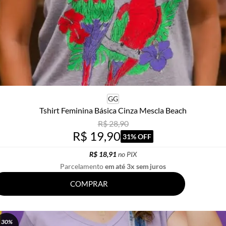
GG
Tshirt Feminina Básica Cinza Mescla Beach
R$ 28,90
R$ 19,90
31% OFF
R$ 18,91
no PIX
Parcelamento
em até 3x sem juros
COMPRAR
30%