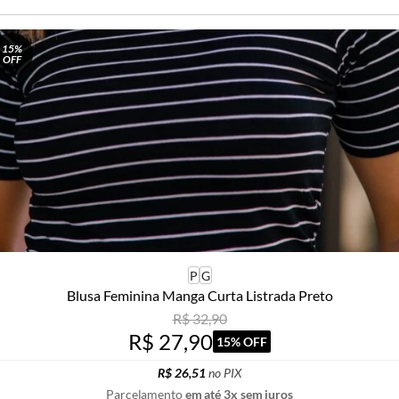
15%
OFF
P
G
Blusa Feminina Manga Curta Listrada Preto
R$ 32,90
R$ 27,90
15% OFF
R$ 26,51
no PIX
Parcelamento
em até 3x sem juros