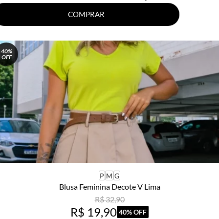
COMPRAR
40%
OFF
P
M
G
Blusa Feminina Decote V Lima
R$ 32,90
R$ 19,90
40% OFF