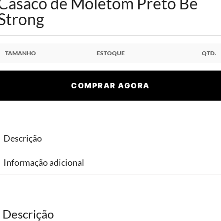
Casaco de Moletom Preto Be
Strong
TAMANHO
ESTOQUE
QTD.
COMPRAR AGORA
Descrição
Informação adicional
Descrição