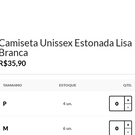
Camiseta Unissex Estonada Lisa
Branca
R$
35,90
TAMANHO
ESTOQUE
QTD.
+
P
4 un.
-
+
M
6 un.
-