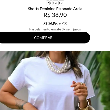
P
G
GG
G1
Shorts Feminino Estonado Areia
R$ 38,90
R$ 36,96
no PIX
Parcelamento
em até 3x sem juros
COMPRAR