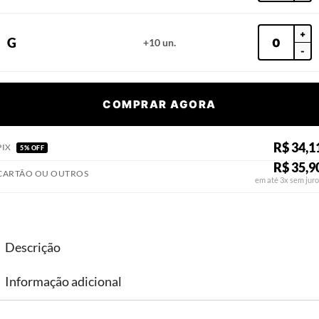
+
G
+10 un.
-
COMPRAR AGORA
R$ 34,1
PIX
5% OFF
R$ 35,9
CARTÃO OU OUTROS
em até 3x sem juro
Descrição
Informação adicional