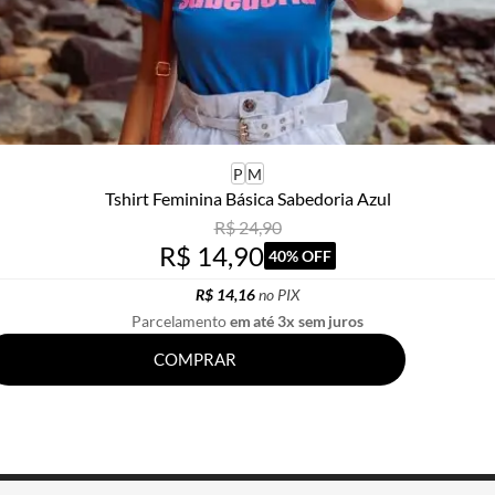
P
M
Tshirt Feminina Básica Sabedoria Azul
R$ 24,90
R$ 14,90
40% OFF
R$ 14,16
no PIX
Parcelamento
em até 3x sem juros
COMPRAR