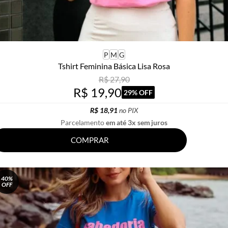
P
M
G
Tshirt Feminina Básica Lisa Rosa
R$ 27,90
R$ 19,90
29% OFF
R$ 18,91
no PIX
Parcelamento
em até 3x sem juros
COMPRAR
40%
OFF