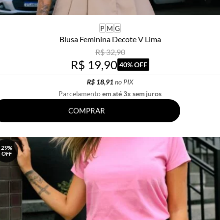
P
M
G
Blusa Feminina Decote V Lima
R$ 32,90
R$ 19,90
40% OFF
R$ 18,91
no PIX
Parcelamento
em até 3x sem juros
COMPRAR
29%
OFF