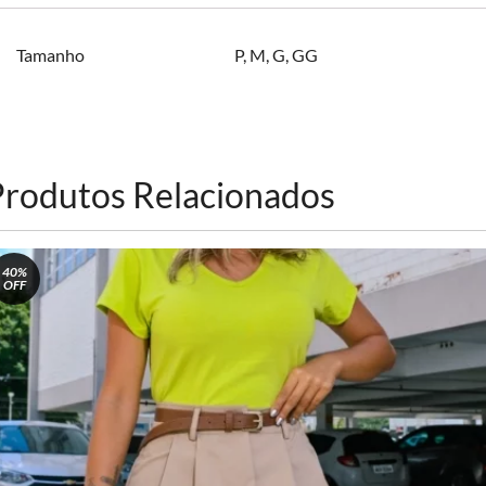
Tamanho
P
,
M
,
G
,
GG
Produtos Relacionados
40%
OFF