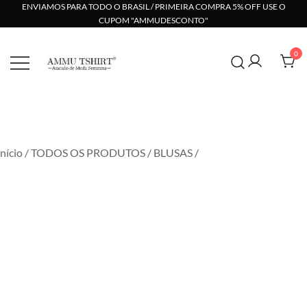
ENVIAMOS PARA TODO O BRASIL / PRIMEIRA COMPRA 5% OFF USE O
CUPOM "AMMUDESCONTO"
0
Compre no Atacado com Preço Direto de Fábrica em
AMMU TSHIRT
Moda Feminina. Suporte Via Whats. Enviamos para
Todo Brasil.
Início
/
TODOS OS PRODUTOS
/
BLUSAS
/