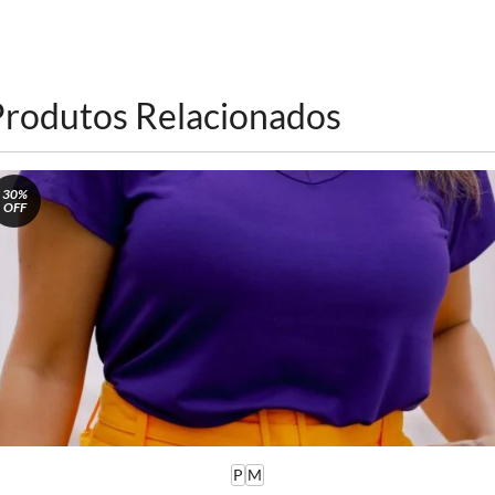
Produtos Relacionados
30%
OFF
P
M