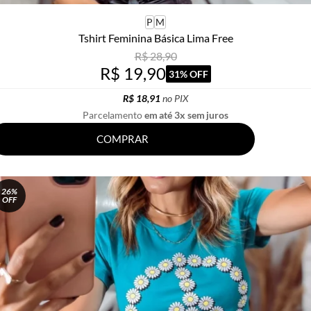
P
M
Tshirt Feminina Básica Lima Free
R$ 28,90
R$ 19,90
31% OFF
R$ 18,91
no PIX
Parcelamento
em até 3x sem juros
COMPRAR
26%
OFF